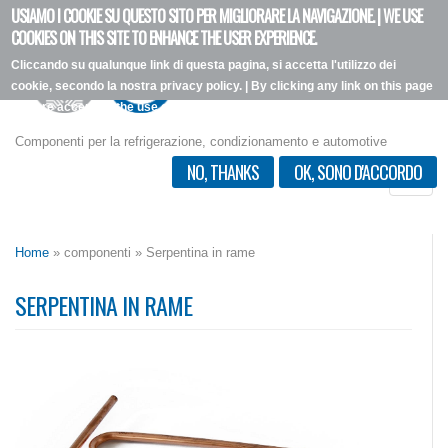
USIAMO I COOKIE SU QUESTO SITO PER MIGLIORARE LA NAVIGAZIONE. | WE USE
Salta
COOKIES ON THIS SITE TO ENHANCE THE USER EXPERIENCE.
al
Cliccando su qualunque link di questa pagina, si accetta l'utilizzo dei
contenuto
cookie, secondo la nostra privacy policy. | By clicking any link on this page
principale
you are accepting the use of the cookies outlined in our privacy policy.
Vorrei più informazioni
Componenti per la refrigerazione, condizionamento e automotive
NO, THANKS
OK, SONO D'ACCORDO
Toggle
naviga
Home
» componenti » Serpentina in rame
SERPENTINA IN RAME