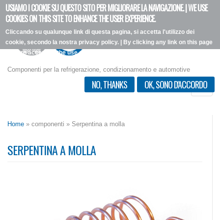
USIAMO I COOKIE SU QUESTO SITO PER MIGLIORARE LA NAVIGAZIONE. | WE USE
Salta
COOKIES ON THIS SITE TO ENHANCE THE USER EXPERIENCE.
al
Cliccando su qualunque link di questa pagina, si accetta l'utilizzo dei
contenuto
cookie, secondo la nostra privacy policy. | By clicking any link on this page
principale
you are accepting the use of the cookies outlined in our privacy policy.
Vorrei più informazioni
Componenti per la refrigerazione, condizionamento e automotive
NO, THANKS
OK, SONO D'ACCORDO
Toggle
naviga
Home
» componenti » Serpentina a molla
SERPENTINA A MOLLA